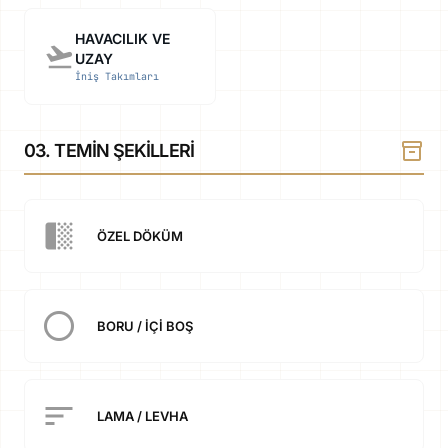
HAVACILIK VE
flight_takeoff
UZAY
İniş Takımları
inventory_2
03. TEMIN ŞEKILLERI
transition_fade
ÖZEL DÖKÜM
radio_button_unchecked
BORU / İÇI BOŞ
sort
LAMA / LEVHA