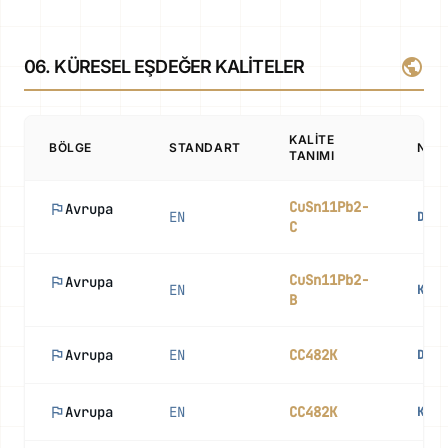
public
06. KÜRESEL EŞDEĞER KALITELER
KALITE
BÖLGE
STANDART
NOT
TANIMI
CuSn11Pb2-
flag
Avrupa
EN
Dökü
C
CuSn11Pb2-
flag
Avrupa
EN
Külç
B
flag
Avrupa
EN
CC482K
Dökü
flag
Avrupa
EN
CC482K
Külç