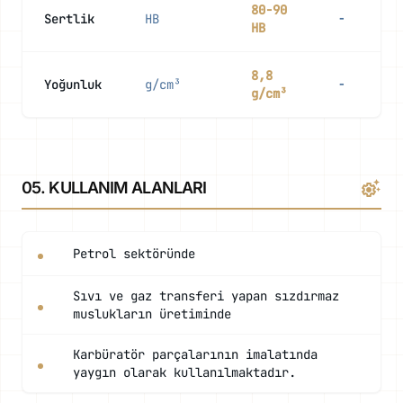
80-90
Sertlik
HB
-
HB
8,8
Yoğunluk
g/cm³
-
g/cm³
settings_suggest
05. KULLANIM ALANLARI
Petrol sektöründe
Sıvı ve gaz transferi yapan sızdırmaz
muslukların üretiminde
Karbüratör parçalarının imalatında
yaygın olarak kullanılmaktadır.