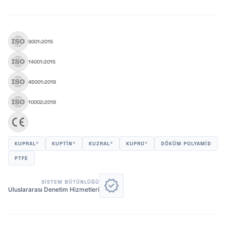
9001:2015
14001:2015
45001:2018
10002:2018
KUPRAL®
KUPTİN®
KUZRAL®
KUPRO®
DÖKÜM POLYAMID
PTFE
verified
SISTEM BÜTÜNLÜĞÜ
Uluslararası Denetim Hizmetleri