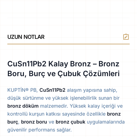
note_alt
UZUN NOTLAR
CuSn11Pb2 Kalay Bronz – Bronz
Boru, Burç ve Çubuk Çözümleri
KUPTİN® PB,
CuSn11Pb2
alaşım yapısına sahip,
düşük sürtünme ve yüksek işlenebilirlik sunan bir
bronz döküm
malzemedir. Yüksek kalay içeriği ve
kontrollü kurşun katkısı sayesinde özellikle
bronz
burç
,
bronz boru
ve
bronz çubuk
uygulamalarında
güvenilir performans sağlar.