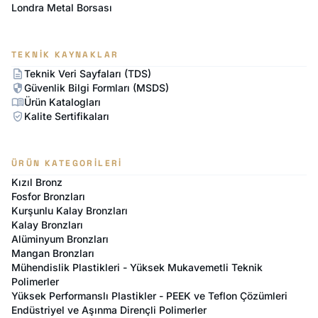
Londra Metal Borsası
TEKNIK KAYNAKLAR
description
Teknik Veri Sayfaları (TDS)
security
Güvenlik Bilgi Formları (MSDS)
menu_book
Ürün Katalogları
verified_user
Kalite Sertifikaları
ÜRÜN KATEGORILERI
Kızıl Bronz
Fosfor Bronzları
Kurşunlu Kalay Bronzları
Kalay Bronzları
Alüminyum Bronzları
Mangan Bronzları
Mühendislik Plastikleri - Yüksek Mukavemetli Teknik
Polimerler
Yüksek Performanslı Plastikler - PEEK ve Teflon Çözümleri
Endüstriyel ve Aşınma Dirençli Polimerler