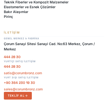
Teknik Fiberler ve Kompozit Malzemeler
Elastomerler ve Esnek Çözümler
Bakır Alaşımlar
Pirinç
İLETIŞIM
GENEL MERKEZ & FABRIKA
Çorum Sanayi Sitesi Sanayi Cad. No:63 Merkez, Çorum /
Merkez
444 28 30
YURTIÇI SATIŞ İLETIŞIM
444 28 30
satis@corumbronz.com
YURT DIŞI SATIŞ İLETIŞIM
+90 364 230 19 30
sales@corumbronz.com
TEKLIF AL
arrow_forward