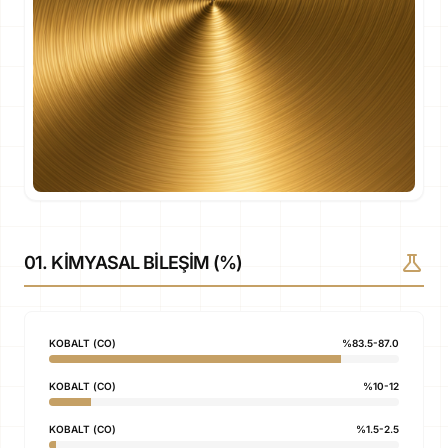
science
01. KIMYASAL BILEŞIM (%)
KOBALT (CO)
%83.5-87.0
KOBALT (CO)
%10-12
KOBALT (CO)
%1.5-2.5