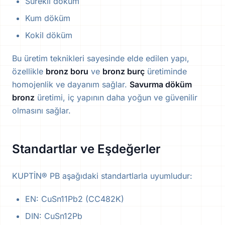
Sürekli döküm
Kum döküm
Kokil döküm
Bu üretim teknikleri sayesinde elde edilen yapı,
özellikle
bronz boru
ve
bronz burç
üretiminde
homojenlik ve dayanım sağlar.
Savurma döküm
bronz
üretimi, iç yapının daha yoğun ve güvenilir
olmasını sağlar.
Standartlar ve Eşdeğerler
KUPTİN® PB aşağıdaki standartlarla uyumludur:
EN: CuSn11Pb2 (CC482K)
DIN: CuSn12Pb