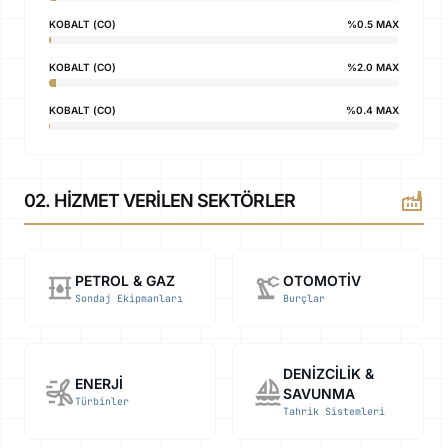
KOBALT (CO)
%0.5 MAX
KOBALT (CO)
%2.0 MAX
KOBALT (CO)
%0.4 MAX
factory
02. HIZMET VERILEN SEKTÖRLER
oil_barrel
precision_manufacturing
PETROL & GAZ
OTOMOTIV
Sondaj Ekipmanları
Burçlar
DENIZCILIK &
wind_power
sailing
ENERJI
SAVUNMA
Türbinler
Tahrik Sistemleri