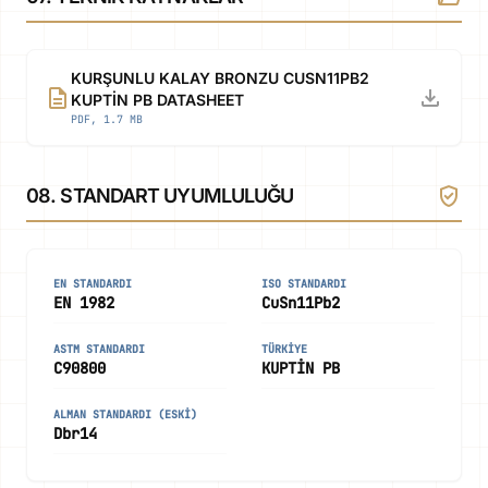
KURŞUNLU KALAY BRONZU CUSN11PB2
description
download
KUPTİN PB DATASHEET
PDF, 1.7 MB
verified_user
08. STANDART UYUMLULUĞU
EN STANDARDI
ISO STANDARDI
EN 1982
CuSn11Pb2
ASTM STANDARDI
TÜRKIYE
C90800
KUPTİN PB
ALMAN STANDARDI (ESKI)
Dbr14