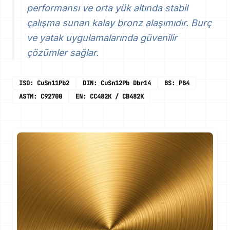
performansı ve orta yük altında stabil
çalışma sunan kalay bronz alaşımıdır. Burç
ve yatak uygulamalarında güvenilir
çözümler sağlar.
ISO: CuSn11Pb2
DIN: CuSn12Pb Dbr14
BS: PB4
ASTM: C92700
EN: CC482K / CB482K