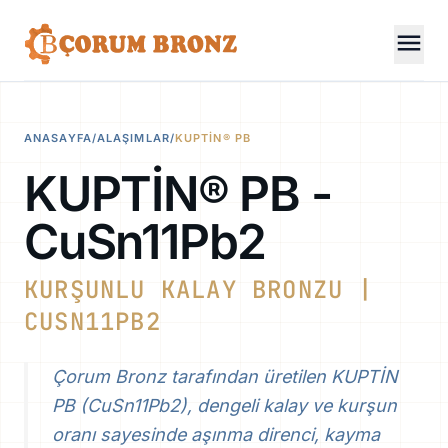
menu
ANASAYFA
/
ALAŞIMLAR
/
KUPTİN® PB
KUPTİN® PB -
CuSn11Pb2
KURŞUNLU KALAY BRONZU |
CUSN11PB2
Çorum Bronz tarafından üretilen KUPTİN
PB (CuSn11Pb2), dengeli kalay ve kurşun
oranı sayesinde aşınma direnci, kayma