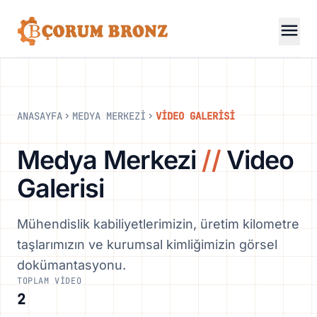
menu
ANASAYFA
MEDYA MERKEZİ
VİDEO GALERİSİ
chevron_right
chevron_right
Medya Merkezi
//
Video
Galerisi
Mühendislik kabiliyetlerimizin, üretim kilometre
taşlarımızın ve kurumsal kimliğimizin görsel
dokümantasyonu.
TOPLAM VIDEO
2