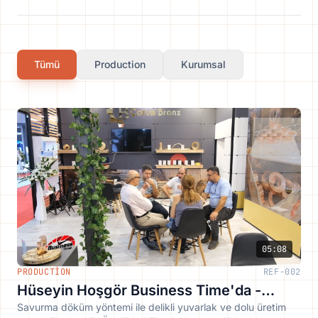
Tümü
Production
Kurumsal
05:08
PRODUCTION
REF-002
play_arrow
Hüseyin Hoşgör Business Time'da -
Savurma döküm yöntemi ile delikli yuvarlak ve dolu üretim
Çorum Bronz Makina San. Tic. Ltd. Şti.