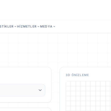
STİKLER
expand_more
HİZMETLER
expand_more
MEDYA
expand_more
3D ÖNIZLEME