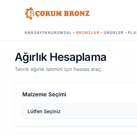
ANASAYFA
KURUMSAL
expand_more
BRONZLAR
expand_more
ÜRÜNLER
expand_more
PLA
Ağırlık Hesaplama
Teorik ağırlık tahmini için hassas araç.
Malzeme Seçimi