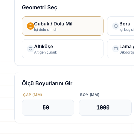
Geometri Seç
Çubuk / Dolu Mil
Boru
circle
radio_button_unchecked
İçi dolu silindir
İçi boş si
Altıköşe
Lama 
hexagon
rectangle
Altıgen çubuk
Dikdörtge
Ölçü Boyutlarını Gir
ÇAP (MM)
BOY (MM)