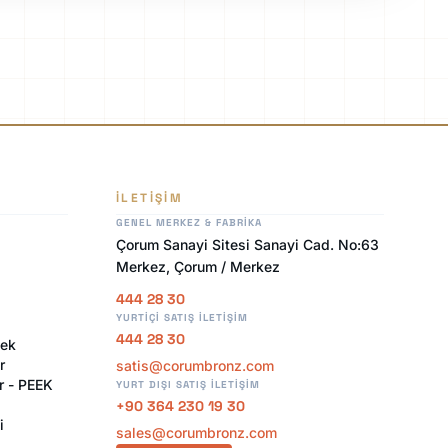
İLETIŞIM
GENEL MERKEZ & FABRIKA
Çorum Sanayi Sitesi Sanayi Cad. No:63
Merkez, Çorum / Merkez
444 28 30
YURTIÇI SATIŞ İLETIŞIM
444 28 30
sek
r
satis@corumbronz.com
r - PEEK
YURT DIŞI SATIŞ İLETIŞIM
+90 364 230 19 30
i
sales@corumbronz.com