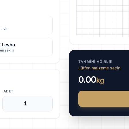
lindir
/ Levha
n şekilli
TAHMINI AĞIRLIK
Lütfen malzeme seçin
0.00
kg
ADET