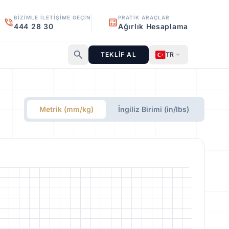
BIZIMLE İLETIŞIME GEÇIN
PRATIK ARAÇLAR
phone_in_talk
calculate
444 28 30
Ağırlık Hesaplama
search
TEKLİF AL
TR
expand_more
Metrik (mm/kg)
İngiliz Birimi (in/lbs)