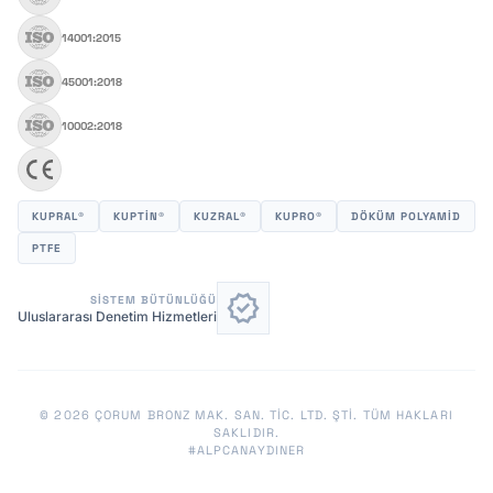
14001:2015
45001:2018
10002:2018
KUPRAL®
KUPTİN®
KUZRAL®
KUPRO®
DÖKÜM POLYAMID
PTFE
verified
SISTEM BÜTÜNLÜĞÜ
Uluslararası Denetim Hizmetleri
© 2026 ÇORUM BRONZ MAK. SAN. TIC. LTD. ŞTİ. TÜM HAKLARI
SAKLIDIR.
#ALPCANAYDINER