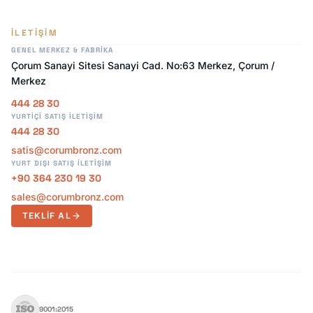
İLETIŞIM
GENEL MERKEZ & FABRIKA
Çorum Sanayi Sitesi Sanayi Cad. No:63 Merkez, Çorum /
Merkez
444 28 30
YURTIÇI SATIŞ İLETIŞIM
444 28 30
satis@corumbronz.com
YURT DIŞI SATIŞ İLETIŞIM
+90 364 230 19 30
sales@corumbronz.com
TEKLIF AL
arrow_forward
9001:2015