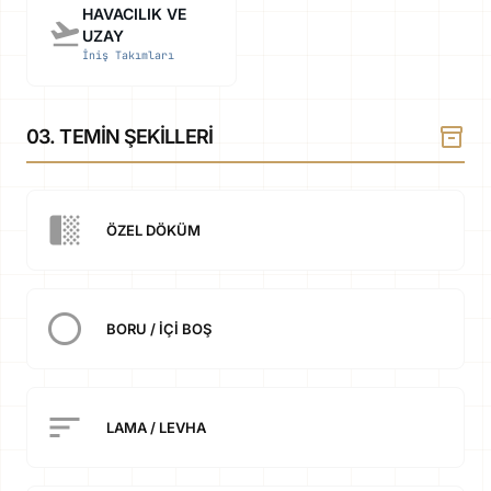
HAVACILIK VE
flight_takeoff
UZAY
İniş Takımları
inventory_2
03. TEMIN ŞEKILLERI
transition_fade
ÖZEL DÖKÜM
radio_button_unchecked
BORU / İÇI BOŞ
sort
LAMA / LEVHA