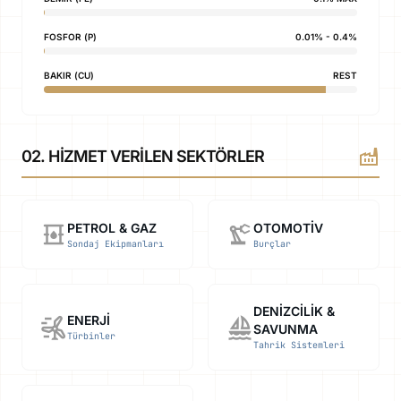
FOSFOR (P)
0.01% - 0.4%
BAKIR (CU)
REST
factory
02. HIZMET VERILEN SEKTÖRLER
oil_barrel
precision_manufacturing
PETROL & GAZ
OTOMOTIV
Sondaj Ekipmanları
Burçlar
DENIZCILIK &
wind_power
sailing
ENERJI
SAVUNMA
Türbinler
Tahrik Sistemleri