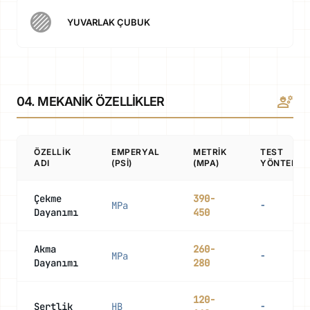
stroke_full
YUVARLAK ÇUBUK
engineering
04. MEKANIK ÖZELLIKLER
ÖZELLIK
EMPERYAL
METRIK
TEST
ADI
(PSI)
(MPA)
YÖNTEMI
Çekme
390-
MPa
-
Dayanımı
450
Akma
260-
MPa
-
Dayanımı
280
120-
Sertlik
HB
-