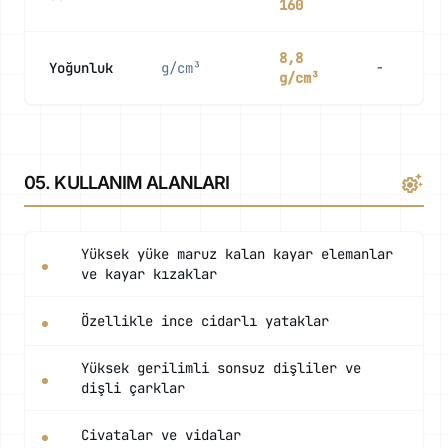
160
8,8
Yoğunluk
g/cm³
-
g/cm³
settings_suggest
05. KULLANIM ALANLARI
Yüksek yüke maruz kalan kayar elemanlar
ve kayar kızaklar
Özellikle ince cidarlı yataklar
Yüksek gerilimli sonsuz dişliler ve
dişli çarklar
Civatalar ve vidalar