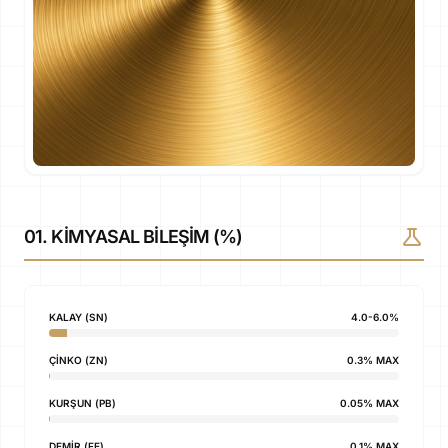
science
01. KIMYASAL BILEŞIM (%)
KALAY (SN)
4.0-6.0%
ÇINKO (ZN)
0.3% MAX
KURŞUN (PB)
0.05% MAX
DEMIR (FE)
0.1% MAX