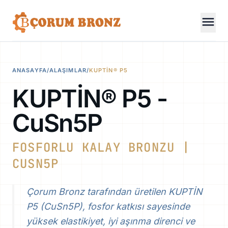
menu
ANASAYFA
/
ALAŞIMLAR
/
KUPTİN® P5
KUPTİN® P5 -
CuSn5P
FOSFORLU KALAY BRONZU |
CUSN5P
Çorum Bronz tarafından üretilen KUPTİN
P5 (CuSn5P), fosfor katkısı sayesinde
yüksek elastikiyet, iyi aşınma direnci ve