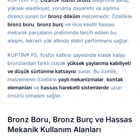
KUPTİN® P5,
CuSn5P fosfor bronz
alaşımına sahip,
yüksek elastikiyet, yorulma dayanımı ve aşınma
direnci sunan bir
bronz döküm
malzemedir. Özellikle
bronz boru
,
bronz burç
ve ince kesitli hassas
mekanik parçaların üretiminde tercih edilen bu
alaşım, tekrarlı yük altında stabil performans sağlar.
KUPTİN® P5, fosfor katkısı sayesinde klasik kalay
bronzlardan farklı olarak
yüksek yaylanma kabiliyeti
ve düşük sürtünme katsayısı
sunar. Bu özellik,
malzemenin özellikle
yaylı mekanizmalar
,
kontak
elemanları
ve
hassas hareketli sistemlerde
uzun
ömürlü olmasını sağlar.
Bronz Boru, Bronz Burç ve Hassas
Mekanik Kullanım Alanları