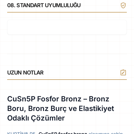
verified_user
08. STANDART UYUMLULUĞU
note_alt
UZUN NOTLAR
CuSn5P Fosfor Bronz – Bronz
Boru, Bronz Burç ve Elastikiyet
Odaklı Çözümler