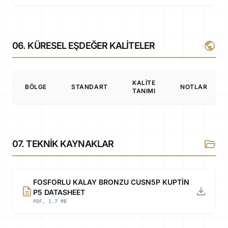
public
06. KÜRESEL EŞDEĞER KALITELER
KALITE
BÖLGE
STANDART
NOTLAR
TANIMI
folder_open
07. TEKNIK KAYNAKLAR
FOSFORLU KALAY BRONZU CUSN5P KUPTİN
description
download
P5 DATASHEET
PDF, 1.7 MB