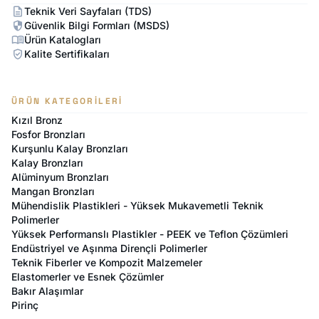
description
Teknik Veri Sayfaları (TDS)
security
Güvenlik Bilgi Formları (MSDS)
menu_book
Ürün Katalogları
verified_user
Kalite Sertifikaları
ÜRÜN KATEGORILERI
Kızıl Bronz
Fosfor Bronzları
Kurşunlu Kalay Bronzları
Kalay Bronzları
Alüminyum Bronzları
Mangan Bronzları
Mühendislik Plastikleri - Yüksek Mukavemetli Teknik
Polimerler
Yüksek Performanslı Plastikler - PEEK ve Teflon Çözümleri
Endüstriyel ve Aşınma Dirençli Polimerler
Teknik Fiberler ve Kompozit Malzemeler
Elastomerler ve Esnek Çözümler
Bakır Alaşımlar
Pirinç