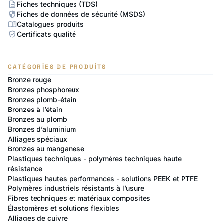
description
Fiches techniques (TDS)
security
Fiches de données de sécurité (MSDS)
menu_book
Catalogues produits
verified_user
Certificats qualité
CATÉGORIES DE PRODUITS
Bronze rouge
Bronzes phosphoreux
Bronzes plomb-étain
Bronzes à l’étain
Bronzes au plomb
Bronzes d’aluminium
Alliages spéciaux
Bronzes au manganèse
Plastiques techniques - polymères techniques haute
résistance
Plastiques hautes performances - solutions PEEK et PTFE
Polymères industriels résistants à l’usure
Fibres techniques et matériaux composites
Élastomères et solutions flexibles
Alliages de cuivre