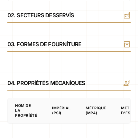
factory
02. SECTEURS DESSERVIS
inventory_2
03. FORMES DE FOURNITURE
engineering
04. PROPRIÉTÉS MÉCANIQUES
NOM DE
IMPÉRIAL
MÉTRIQUE
MÉTHO
LA
(PSI)
(MPA)
D’ESSAI
PROPRIÉTÉ