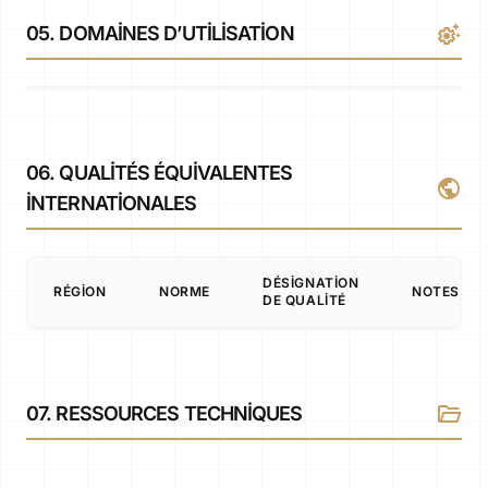
settings_suggest
05. DOMAINES D’UTILISATION
06. QUALITÉS ÉQUIVALENTES
public
INTERNATIONALES
DÉSIGNATION
RÉGION
NORME
NOTES
DE QUALITÉ
folder_open
07. RESSOURCES TECHNIQUES