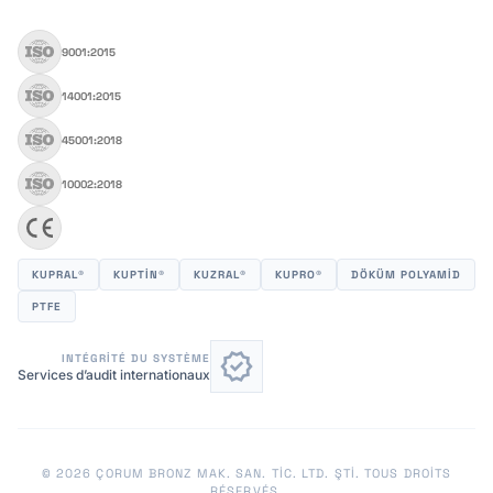
9001:2015
14001:2015
45001:2018
10002:2018
KUPRAL®
KUPTİN®
KUZRAL®
KUPRO®
DÖKÜM POLYAMID
PTFE
verified
INTÉGRITÉ DU SYSTÈME
Services d’audit internationaux
© 2026 ÇORUM BRONZ MAK. SAN. TIC. LTD. ŞTİ. TOUS DROITS
RÉSERVÉS.