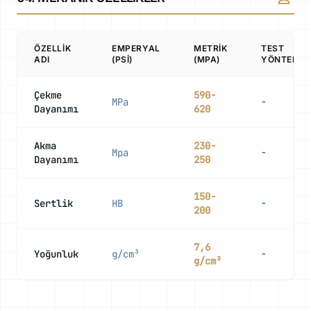
ÖZELLIK
EMPERYAL
METRIK
TEST
ADI
(PSI)
(MPA)
YÖNTEMI
Çekme
590-
MPa
-
Dayanımı
620
Akma
230-
Mpa
-
Dayanımı
250
150-
Sertlik
HB
-
200
7,6
Yoğunluk
g/cm³
-
g/cm³