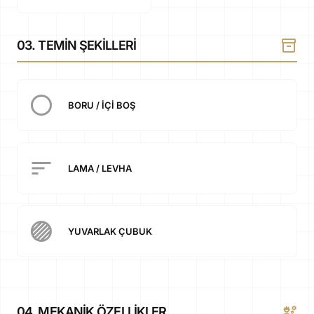
inventory_2
03. TEMIN ŞEKILLERI
radio_button_unchecked
BORU / İÇI BOŞ
sort
LAMA / LEVHA
stroke_full
YUVARLAK ÇUBUK
engineering
04. MEKANIK ÖZELLIKLER