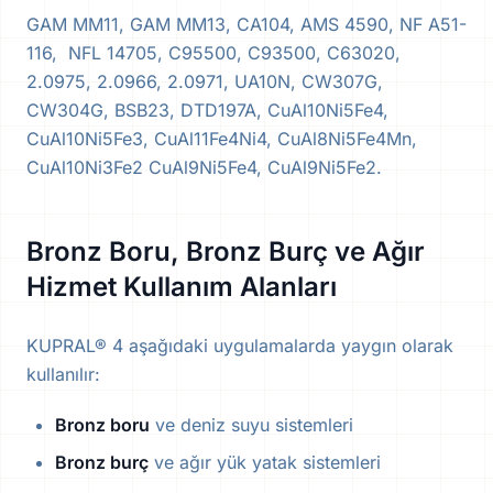
GAM MM11, GAM MM13, CA104, AMS 4590, NF A51-
116, NFL 14705, C95500, C93500, C63020,
2.0975, 2.0966, 2.0971, UA10N, CW307G,
CW304G, BSB23, DTD197A, CuAl10Ni5Fe4,
CuAl10Ni5Fe3, CuAl11Fe4Ni4, CuAl8Ni5Fe4Mn,
CuAl10Ni3Fe2 CuAl9Ni5Fe4, CuAl9Ni5Fe2.
Bronz Boru, Bronz Burç ve Ağır
Hizmet Kullanım Alanları
KUPRAL® 4 aşağıdaki uygulamalarda yaygın olarak
kullanılır:
Bronz boru
ve deniz suyu sistemleri
Bronz burç
ve ağır yük yatak sistemleri