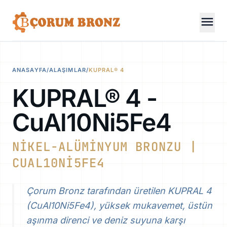
menu
ANASAYFA
/
ALAŞIMLAR
/
KUPRAL® 4
KUPRAL® 4 -
CuAl10Ni5Fe4
NIKEL-ALÜMINYUM BRONZU |
CUAL10NI5FE4
Çorum Bronz tarafından üretilen KUPRAL 4
(CuAl10Ni5Fe4), yüksek mukavemet, üstün
aşınma direnci ve deniz suyuna karşı