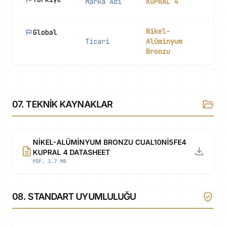
Marka Adı
KUPRAL 4
B
Nikel-
flag
Global
Y
Ticari
Alüminyum
A
Bronzu
folder_open
07. TEKNIK KAYNAKLAR
NIKEL-ALÜMINYUM BRONZU CUAL10NI5FE4
description
download
KUPRAL 4 DATASHEET
PDF, 1.7 MB
verified_user
08. STANDART UYUMLULUĞU