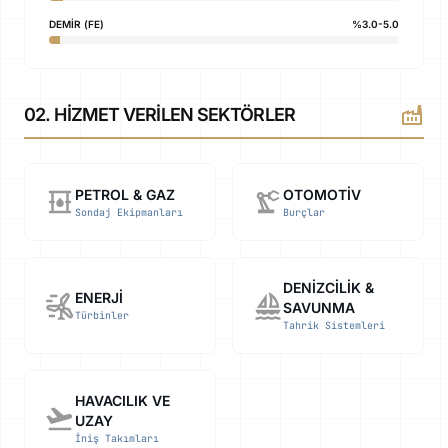
DEMIR (FE)
%3.0-5.0
factory
02. HIZMET VERILEN SEKTÖRLER
oil_barrel
precision_manufacturing
PETROL & GAZ
OTOMOTIV
Sondaj Ekipmanları
Burçlar
DENIZCILIK &
wind_power
sailing
ENERJI
SAVUNMA
Türbinler
Tahrik Sistemleri
HAVACILIK VE
flight_takeoff
UZAY
İniş Takımları