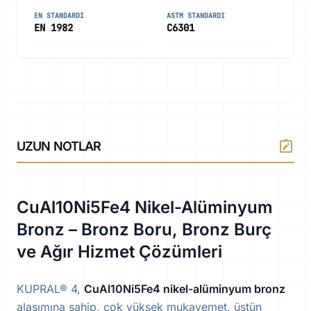
EN STANDARDI
ASTM STANDARDI
EN 1982
C6301
note_alt
UZUN NOTLAR
CuAl10Ni5Fe4 Nikel-Alüminyum
Bronz – Bronz Boru, Bronz Burç
ve Ağır Hizmet Çözümleri
KUPRAL® 4,
CuAl10Ni5Fe4 nikel-alüminyum bronz
alaşımına sahip, çok yüksek mukavemet, üstün