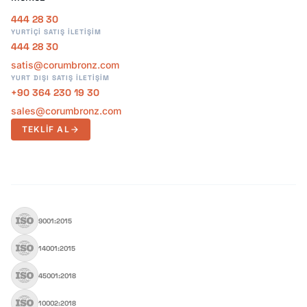
444 28 30
YURTIÇI SATIŞ İLETIŞIM
444 28 30
satis@corumbronz.com
YURT DIŞI SATIŞ İLETIŞIM
+90 364 230 19 30
sales@corumbronz.com
TEKLIF AL
arrow_forward
9001:2015
14001:2015
45001:2018
10002:2018