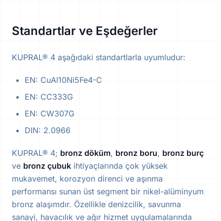
Standartlar ve Eşdeğerler
KUPRAL® 4 aşağıdaki standartlarla uyumludur:
EN: CuAl10Ni5Fe4-C
EN: CC333G
EN: CW307G
DIN: 2.0966
KUPRAL® 4;
bronz döküm
,
bronz boru
,
bronz burç
ve
bronz çubuk
ihtiyaçlarında çok yüksek
mukavemet, korozyon direnci ve aşınma
performansı sunan üst segment bir nikel-alüminyum
bronz alaşımdır. Özellikle denizcilik, savunma
sanayi, havacılık ve ağır hizmet uygulamalarında