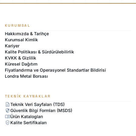
KURUMSAL
Hakkımızda & Tarihçe
Kurumsal Kimlik
Kariyer
Kalite Politikası & Sürdürülebilirlik
KVKK & Gizlilik
Küresel Dağıtım
Fiyatlandırma ve Operasyonel Standartlar Bildirisi
Londra Metal Borsası
TEKNIK KAYNAKLAR
description
Teknik Veri Sayfaları (TDS)
security
Güvenlik Bilgi Formları (MSDS)
menu_book
Ürün Katalogları
verified_user
Kalite Sertifikaları