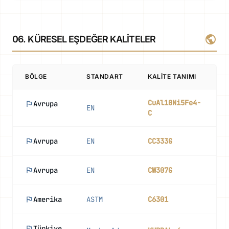
public
06. KÜRESEL EŞDEĞER KALITELER
BÖLGE
STANDART
KALITE TANIMI
CuAl10Ni5Fe4-
flag
Avrupa
EN
D
C
flag
Avrupa
EN
CC333G
D
flag
Avrupa
EN
CW307G
flag
Amerika
ASTM
C6301
Ç
flag
Türkiye